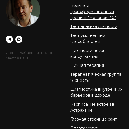
Большой
трансформационный
тренинг "Человек 2.0"
Тест анализа личности
Тест умственных
способностей
Диагностическая
Степан Бабаев, Гипнолог,
консультация
Мастер НЛП
Личная терапия
Терапевтическая группа
"Ясность"
Диагностика внутренних
барьеров в доходе
Расписание встреч в
Астрахани
Главная страница сайт
Оплата услуг