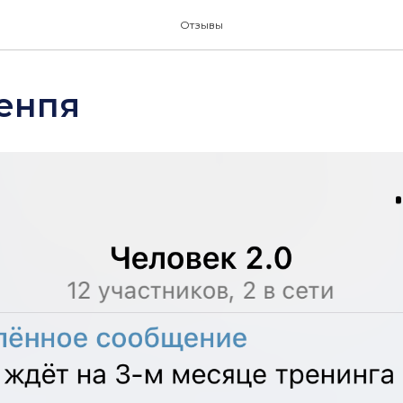
Отзывы
енпя