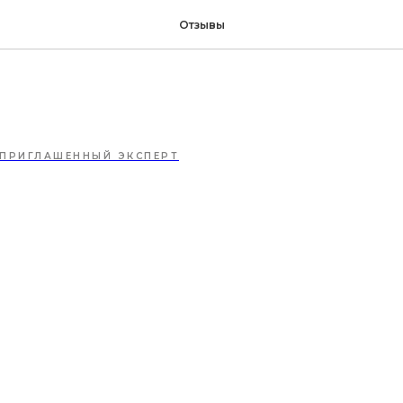
алею, что раньше к не
Отзывы
 ПРИГЛАШЕННЫЙ ЭКСПЕРТ